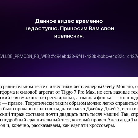
сравнительном тесте с известным бестселлером Geely Monjaro, о
атформа и силовой агрегат от Tiggo 7 Pro Max, но есть важные т
еский с возможностью регулировки, а главная фишка — это про
ая — правое. Теоретически таким образом можно легко справить
и было продано около пятнадцати тысяч Джейку Джей 7, и это вп
ийский тираж составил почти двадцать пять тысяч машин! Так, сп
ш подробный сравнительный тест, который провел Александр Ты
 и, конечно, рассказываем, как едет эти кроссоверы.