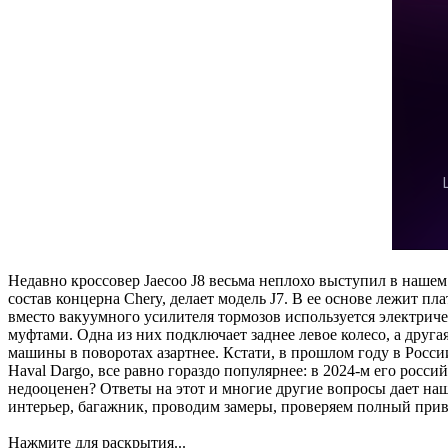
Недавно кроссовер Jaecoo J8 весьма неплохо выступил в нашем 
состав концерна Chery, делает модель J7. В ее основе лежит пл
вместо вакуумного усилителя тормозов используется электрич
муфтами. Одна из них подключает заднее левое колесо, а друг
машины в поворотах азартнее. Кстати, в прошлом году в Росси
Haval Dargo, все равно гораздо популярнее: в 2024-м его росс
недооценен? Ответы на этот и многие другие вопросы дает на
интерьер, багажник, проводим замеры, проверяем полный привод
Нажмите для раскрытия...