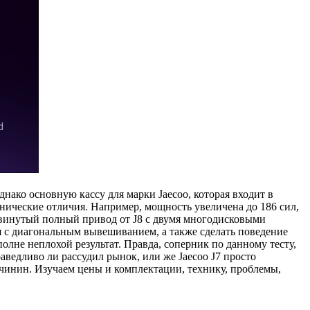
днако основную кассу для марки Jaecoo, которая входит в
ехнические отличия. Например, мощность увеличена до 186 сил,
двинутый полный привод от J8 с двумя многодисковыми
ся с диагональным вывешиванием, а также сделать поведение
олне неплохой результат. Правда, соперник по данному тесту,
раведливо ли рассудил рынок, или же Jaecoo J7 просто
чинин. Изучаем цены и комплектации, технику, проблемы,