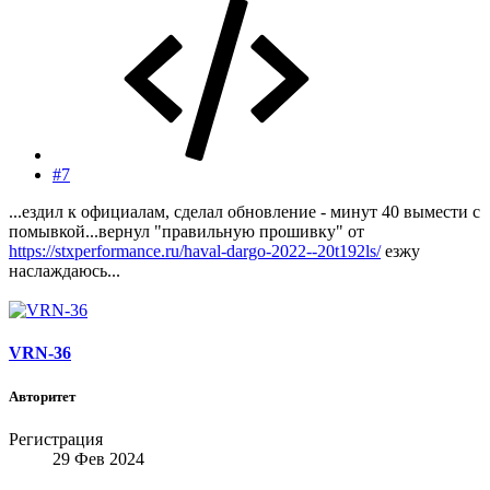
#7
...ездил к официалам, сделал обновление - минут 40 вымести с
помывкой...вернул "правильную прошивку" от
https://stxperformance.ru/haval-dargo-2022--20t192ls/
езжу
наслаждаюсь...
VRN-36
Авторитет
Регистрация
29 Фев 2024