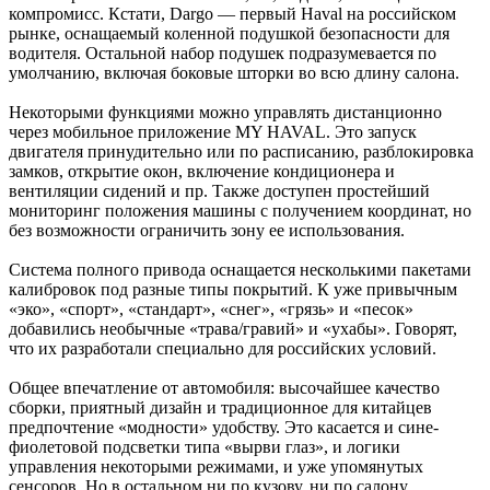
компромисс. Кстати, Dargo — первый Haval на российском
рынке, оснащаемый коленной подушкой безопасности для
водителя. Остальной набор подушек подразумевается по
умолчанию, включая боковые шторки во всю длину салона.
Некоторыми функциями можно управлять дистанционно
через мобильное приложение MY HAVAL. Это запуск
двигателя принудительно или по расписанию, разблокировка
замков, открытие окон, включение кондиционера и
вентиляции сидений и пр. Также доступен простейший
мониторинг положения машины с получением координат, но
без возможности ограничить зону ее использования.
Система полного привода оснащается несколькими пакетами
калибровок под разные типы покрытий. К уже привычным
«эко», «спорт», «стандарт», «снег», «грязь» и «песок»
добавились необычные «трава/гравий» и «ухабы». Говорят,
что их разработали специально для российских условий.
Общее впечатление от автомобиля: высочайшее качество
сборки, приятный дизайн и традиционное для китайцев
предпочтение «модности» удобству. Это касается и сине-
фиолетовой подсветки типа «вырви глаз», и логики
управления некоторыми режимами, и уже упомянутых
сенсоров. Но в остальном ни по кузову, ни по салону