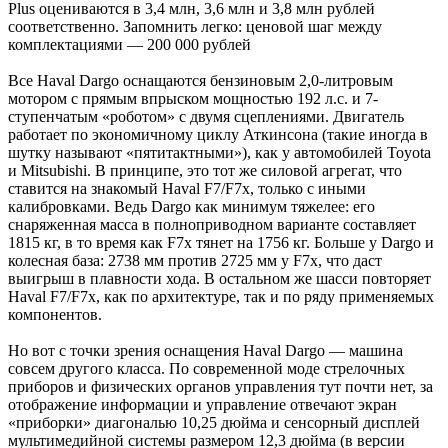
Plus оцениваются в 3,4 млн, 3,6 млн и 3,8 млн рублей
соответственно. Запомнить легко: ценовой шаг между
комплектациями — 200 000 рублей
Все Haval Dargo оснащаются бензиновым 2,0-литровым
мотором с прямым впрыском мощностью 192 л.с. и 7-
ступенчатым «роботом» с двумя сцеплениями. Двигатель
работает по экономичному циклу Аткинсона (такие иногда в
шутку называют «пятитактными»), как у автомобилей Toyota
и Mitsubishi. В принципе, это тот же силовой агрегат, что
ставится на знакомый Haval F7/F7x, только с иными
калибровками. Ведь Dargo как минимум тяжелее: его
снаряженная масса в полноприводном варианте составляет
1815 кг, в то время как F7x тянет на 1756 кг. Больше у Dargo и
колесная база: 2738 мм против 2725 мм у F7x, что даст
выигрыш в плавности хода. В остальном же шасси повторяет
Haval F7/F7x, как по архитектуре, так и по ряду применяемых
компонентов.
Но вот с точки зрения оснащения Haval Dargo — машина
совсем другого класса. По современной моде стрелочных
приборов и физических органов управления тут почти нет, за
отображение информации и управление отвечают экран
«приборки» диагональю 10,25 дюйма и сенсорный дисплей
мультимедийной системы размером 12,3 дюйма (в версии