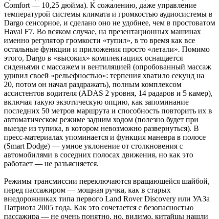
Comfort — 10,25 дюйма). К сожалению, даже управление
температурой системы климата и громкостью аудиосистемы в
Dargo сенсорное, и сделано оно не удобнее, чем в простоватом
Haval F7. Во всяком случае, на презентационных машинах
именно регулятор громкости «тупил», в то время как все
остальные функции и приложения просто «летали». Помимо
этого, Dargo в «высоких» комплектациях оснащается
сиденьями с массажем и вентиляцией (опробованный массаж
удивил своей «рельефностью»: терпения хватило секунд на
20, потом он начал раздражать), полным комплексом
ассистентов водителя (ADAS 2 уровня, 14 радаров и 5 камер),
включая такую экзотическую опцию, как запоминание
последних 50 метров маршрута и способность повторить их в
автоматическом режиме задним ходом (полезно будет при
выезде из тупика, в котором невозможно развернуться). В
пресс-материалах упоминается и функция маневра в полосе
(Smart Dodge) — умное уклонение от столкновения с
автомобилями в соседних полосах движения, но как это
работает — не разъясняется.
Режимы трансмиссии переключаются вращающейся шайбой,
перед пассажиром — мощная ручка, как в старых
внедорожниках типа первого Land Rover Discovery или УАЗа
Патриота 2005 года. Как это сочетается с безопасностью
пассажира — не очень понятно, но, видимо, китайцы нашли