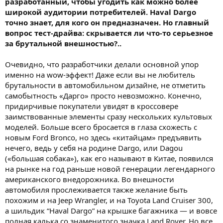
разработанный, чтобы угодить как можно более
широкой аудитории потребителей. Haval Dargo
точно знает, для кого он предназначен. Но главный
вопрос тест-драйва: скрывается ли что-то серьезное
за брутальной внешностью?..
Очевидно, что разработчики делали основной упор
именно на wow-эффект! Даже если вы не любитель
брутальности в автомобильном дизайне, не отметить
самобытность «Дарго» просто невозможно. Конечно,
придирчивые покупатели увидят в кроссовере
заимствованные элементы сразу нескольких культовых
моделей. Больше всего бросается в глаза схожесть с
новым Ford Bronco, но здесь «китайцам» предъявить
нечего, ведь у себя на родине Dargo, или Dagou
(«большая собака»), как его называют в Китае, появился
на рынке на год раньше новой генерации легендарного
американского внедорожника. Во внешности
автомобиля прослеживается также желание быть
похожим и на Jeep Wrangler, и на Toyota Land Cruiser 300,
а шильдик “Haval Dargo” на крышке багажника — и вовсе
полная калька со знаменитого значка Land Rover. Но все