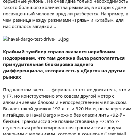
серьезные уклоны. Не очевидна только необходимость
такого большого количества режимов, в которых даже
посвященный человек вряд ли разберется. Например, в
чем разница между режимами «Грязь» и «Ухабы», для
нас осталось загадкой...
Крайний тумблер справа оказался нерабочим.
Подозреваем, что там должна была располагаться
принудительная блокировка заднего
дифференциала, которая есть у «Дарго» на других
рынках
Под капотом здесь — формально тот же двигатель, что и
у F7, но конструктивно это совсем другой мотор с
алюминиевым блоком и непосредственным впрыском.
Выдает такой движок 192 л .с. и 320 Нм и, по заверениям
китайцев, в Haval Dargo можно без опаски лить «92-й»
бензин. Трансмиссия же позаимствована у F7: это 7-
ступенчатая роботизированная трансмиссия с двумя
мокрыми сцеплениями, которую в концерне Great Wall