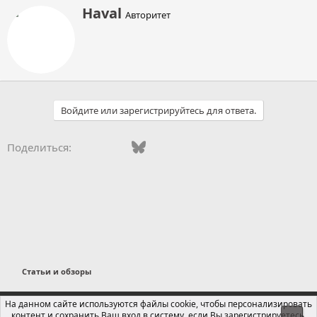
А
Haval
Авторитет
в
т
о
р
Войдите или зарегистрируйтесь для ответа.
Vkontakte
Facebook
Bluesky
WhatsApp
Telegram
Электронная поч
Ссылка
Поделиться:
Статьи и обзоры
Russian (RU)
На данном сайте используются файлы cookie, чтобы персонализировать
контент и сохранить Ваш вход в систему, если Вы зарегистрируетесь.
Свер