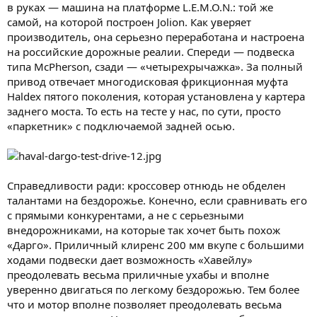
в руках — машина на платформе L.E.M.O.N.: той же
самой, на которой построен Jolion. Как уверяет
производитель, она серьезно переработана и настроена
на российские дорожные реалии. Спереди — подвеска
типа McPherson, сзади — «четырехрычажка». За полный
привод отвечает многодисковая фрикционная муфта
Haldex пятого поколения, которая установлена у картера
заднего моста. То есть на тесте у нас, по сути, просто
«паркетник» с подключаемой задней осью.
Справедливости ради: кроссовер отнюдь не обделен
талантами на бездорожье. Конечно, если сравнивать его
с прямыми конкурентами, а не с серьезными
внедорожниками, на которые так хочет быть похож
«Дарго». Приличный клиренс 200 мм вкупе с большими
ходами подвески дает возможность «Хавейлу»
преодолевать весьма приличные ухабы и вполне
уверенно двигаться по легкому бездорожью. Тем более
что и мотор вполне позволяет преодолевать весьма