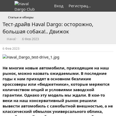
Вход
Регистрация
Статьи и обзоры
Тест-драйв Haval Dargo: осторожно,
большая собака!.. Движок
А
Д
Haval
6 Фев 2023
в
а
т
т
6 Фев 2023
о
а
р
н
т
а
е
ч
Не многие новые автомобили, приходящие на наш
м
а
рынок, можно назвать ожидаемыми. В последние
ы
л
годы к нам приходят в основном безликие
а
кроссоверы или «бюджетники», которые меряются
количеством опций и условиями заводской
гарантии. Однако эту модель мы ждали. В кои-то
веки на наш консервативный рынок решили
вывести автомобиль с самобытной внешностью, а не
классический обмылок универсального облика,