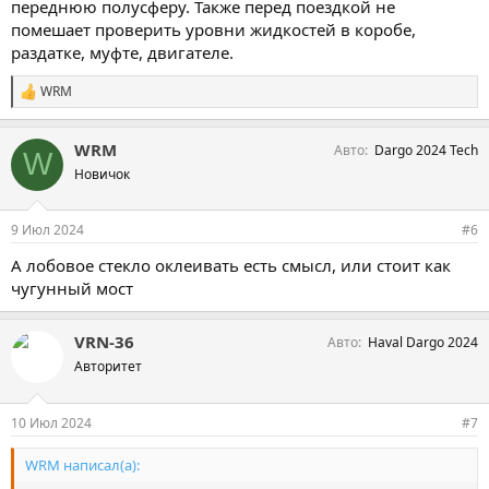
переднюю полусферу. Также перед поездкой не
помешает проверить уровни жидкостей в коробе,
раздатке, муфте, двигателе.
WRM
С
и
м
WRM
Авто
Dargo 2024 Tech
п
W
а
Новичок
т
и
и
9 Июл 2024
#6
:
А лобовое стекло оклеивать есть смысл, или стоит как
чугунный мост
VRN-36
Авто
Haval Dargo 2024
Авторитет
10 Июл 2024
#7
WRM написал(а):