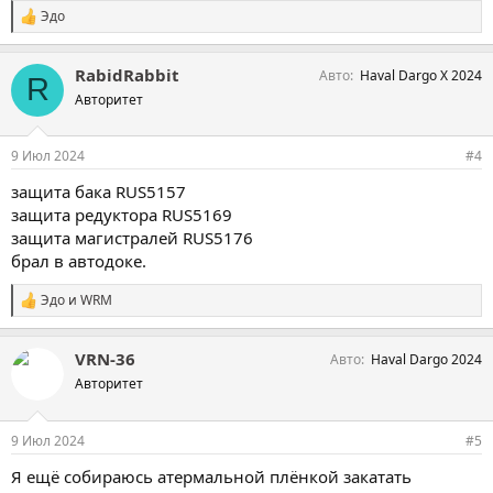
Эдо
С
и
м
RabidRabbit
Авто
Haval Dargo X 2024
п
R
а
Авторитет
т
и
и
9 Июл 2024
#4
:
защита бака RUS5157
защита редуктора RUS5169
защита магистралей RUS5176
брал в автодоке.
Эдо
и
WRM
С
и
м
VRN-36
Авто
Haval Dargo 2024
п
а
Авторитет
т
и
и
9 Июл 2024
#5
:
Я ещё собираюсь атермальной плёнкой закатать