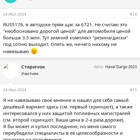
24 Июл 2024
#14
RUS5176, в автодоке прям щас за 6721. Не считаю это
"необосновано дорогой ценой" для автомобиля ценой
больше 3.5 млн. Тут зимний комплект "резина/диски"
под сотню выходит. Опять же, ничего никому не
навязываю
Старичок
Авто
Haval Dargo 2023
Участник
24 Июл 2024
#15
Я не навязываю своё мнение и нашёл для себя самый
дешёвый вариант здесь (см. первый скриншот), а также
интересовался у них защитой топливных магистралей
(см. второй скриншот, Ваша цена в 2-а раза дороже).
Я бы может и купил последнюю, но меня самого
переубедили специалисты в её целесообразности и
показали на подъёмнике.