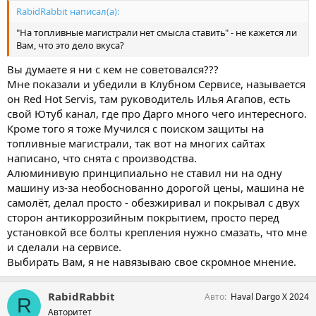
RabidRabbit написал(а):
"На топливные магистрали нет смысла ставить" - не кажется ли
Вам, что это дело вкуса?
Вы думаете я ни с кем не советовался???
Мне показали и убедили в Клубном Сервисе, называется
он Red Hot Servis, там руководитель Илья Агапов, есть
свой Ютуб канал, где про Дарго много чего интересного.
Кроме того я тоже Мучился с поиском защиты на
топливные магистрали, так вот на многих сайтах
написано, что снята с производства.
Алюминивую принципиально не ставил ни на одну
машину из-за необоснованно дорогой цены, машина не
самолёт, делал просто - обезжиривал и покрывал с двух
сторон антикоррозийным покрытием, просто перед
установкой все болты крепления нужно смазать, что мне
и сделали на сервисе.
Выбирать Вам, я не навязываю свое скромное мнение.
RabidRabbit
Авто
Haval Dargo X 2024
R
Авторитет