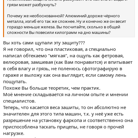
грязи может разбухнуть?
Почему же необоснованной? Алюминий дороже чёрного
металла, изгиб его так же сложнее. Ну и конечно же он весит
гораздо меньше железа. Вы посчитайте, сколько в общей
сложности Вы повесили килограмм на дно машины?
Вы хоть сами щупали эту защиту???
Я не говорил, что она пластиковая, а специально
написал обтекаемо "мягкая", на ощупь как фетровая,
велюровая, замшевая (как Вам понравится) и впитывает
в себя влагу и грязь, не поленюсь сфотографирую в
гараже и выложу как она выглядит, если самому лень
пощупать.
Похоже Вы больше теоретик, чем практик.
Моё мнение складывается на личном опыте и мнении
специалистов.
Теперь, что касается веса зашиты, то он абсолютно не
значителен для этого типа машин, т.к. у неё уже есть
разрешение на установку фаркопа и соответственно она
приспособлена таскать прицепы, не говоря о прочей
нагрузке.