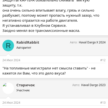
ЗАЩИТЫ КАРТЕРА обязательно снимать "мягкую"
защиту, т.к.
она очень сильно впитывает влагу, грязь и сильно
разбухает, поэтому может пропасть нужный зазор, что
негативно отразится на работе двигателя.
Я устанавливал в Клубном Сервисе.
Заодно менял все трансмиссионные масла.
RabidRabbit
Авто
Haval Dargo X 2024
R
Авторитет
24 Июл 2024
#12
"На топливные магистрали нет смысла ставить" - не
кажется ли Вам, что это дело вкуса?
Старичок
Авто
Haval Dargo 2023
Участник
24 Июл 2024
#13