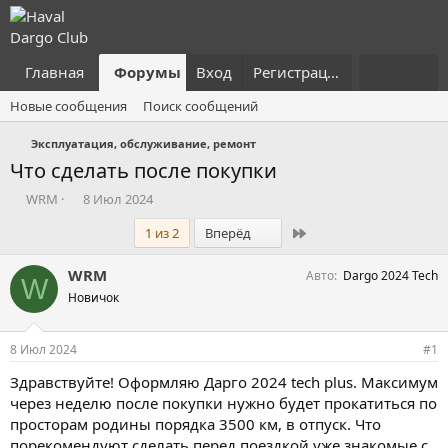
Главная
Форумы
Вход
Что нового?
Регистрация
Пользовател
Новые сообщения
Поиск сообщений
Эксплуатация, обслуживание, ремонт
Что сделать после покупки
А
Д
WRM
8 Июл 2024
в
а
Последний
1 из 2
Вперёд
т
т
о
а
р
н
WRM
Авто
Dargo 2024 Tech
W
т
а
Новичок
е
ч
м
а
ы
л
8 Июл 2024
#1
а
Здравствуйте! Оформляю Дарго 2024 tech plus. Максимум
через неделю после покупки нужно будет прокатиться по
просторам родины порядка 3500 км, в отпуск. Что
порекомендуют сделать перед поездкой уже знакомые с