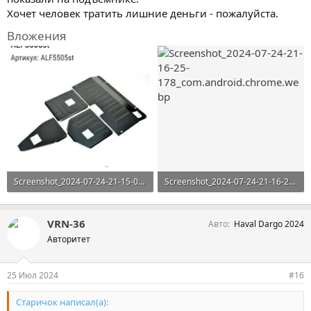
Хочет человек тратить лишние деньги - пожалуйста.
Вложения
Screenshot_2024-07-24-21-15-00-167_com.android.chrome-edit.webp
Screenshot_2024-07-24-21-16-25-178_com.android.chrome.webp
77,7 KB · Просмотры: 156
52,7 KB · Просмотры: 183
VRN-36
Авто
Haval Dargo 2024
Авторитет
25 Июл 2024
#16
Старичок написал(а):