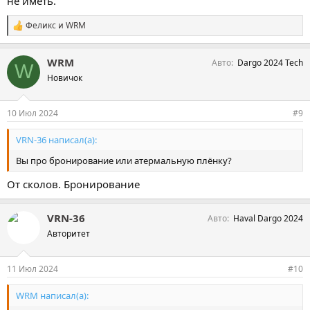
не иметь.
Феликс
и
WRM
С
и
м
WRM
Авто
Dargo 2024 Tech
п
W
а
Новичок
т
и
и
10 Июл 2024
#9
:
VRN-36 написал(а):
Вы про бронирование или атермальную плёнку?
От сколов. Бронирование
VRN-36
Авто
Haval Dargo 2024
Авторитет
11 Июл 2024
#10
WRM написал(а):