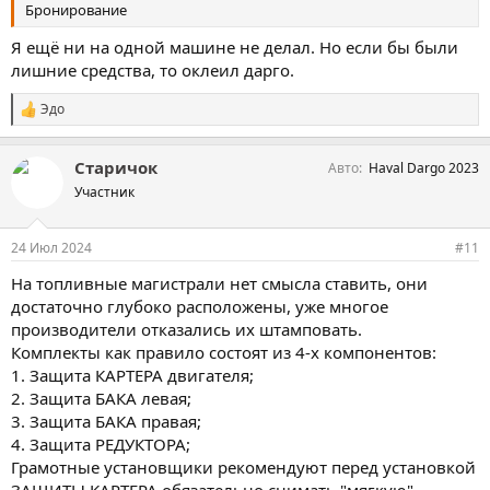
Бронирование
Я ещё ни на одной машине не делал. Но если бы были
лишние средства, то оклеил дарго.
Эдо
С
и
м
Старичок
Авто
Haval Dargo 2023
п
а
Участник
т
и
и
24 Июл 2024
#11
:
На топливные магистрали нет смысла ставить, они
достаточно глубоко расположены, уже многое
производители отказались их штамповать.
Комплекты как правило состоят из 4-х компонентов:
1. Защита КАРТЕРА двигателя;
2. Защита БАКА левая;
3. Защита БАКА правая;
4. Защита РЕДУКТОРА;
Грамотные установщики рекомендуют перед установкой