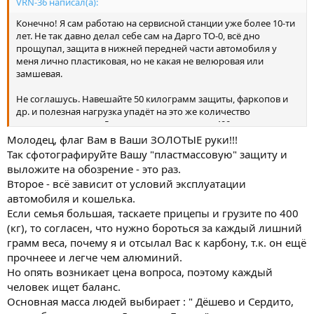
VRN-36 написал(а):
Конечно! Я сам работаю на сервисной станции уже более 10-ти
лет. Не так давно делал себе сам на Дарго ТО-0, всё дно
прощупал, защита в нижней передней части автомобиля у
меня лично пластиковая, но не какая не велюровая или
замшевая.
Не соглашусь. Навешайте 50 килограмм защиты, фаркопов и
др. и полезная нагрузка упадёт на это же количество
килограмм, а она у Дарго по паспорту равна 400 кг.
Молодец, флаг Вам в Ваши ЗОЛОТЫЕ руки!!!
Так сфотографируйте Вашу "пластмассовую" защиту и
Я и теоретик и практик! Всегда все свои машины обслуживал
выложите на обозрение - это раз.
сам.
Второе - всё зависит от условий эксплуатации
автомобиля и кошелька.
Если семья большая, таскаете прицепы и грузите по 400
(кг), то согласен, что нужно бороться за каждый лишний
грамм веса, почему я и отсылал Вас к карбону, т.к. он ещё
прочнеее и легче чем алюминий.
Но опять возникает цена вопроса, поэтому каждый
человек ищет баланс.
Основная масса людей выбирает : " Дёшево и Сердито,