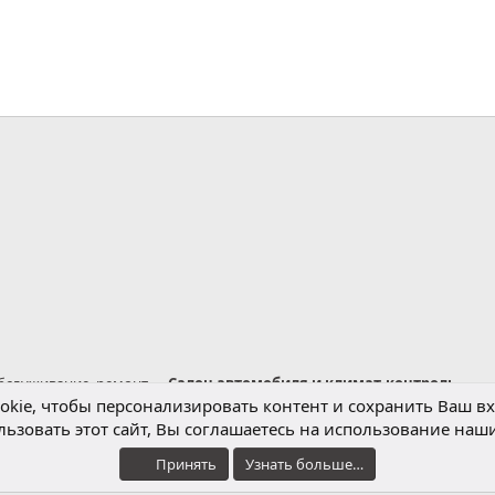
нная почта
обслуживание, ремонт
Салон автомобиля и климат-контроль
kie, чтобы персонализировать контент и сохранить Ваш вхо
ьзовать этот сайт, Вы соглашаетесь на использование наши
Обратная связь
Условия и правила
Принять
Узнать больше…