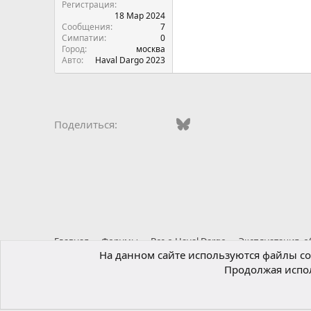
Регистрация
18 Мар 2024
Сообщения
7
Симпатии
0
Город
москва
Авто
Haval Dargo 2023
Vkontakte
Facebook
Bluesky
WhatsApp
Telegram
Электро
Поделиться:
Главная
Форумы
Все о Haval Dargo
Эксплуатация, 
На данном сайте используются файлы coo
Продолжая испол
Russian (RU)
®
Локализация от xenForo.Info