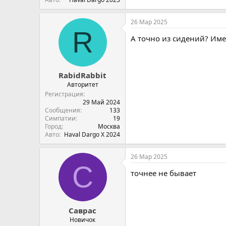
26 Мар 2025
R
А точно из сидений? Им
RabidRabbit
Авторитет
Регистрация
29 Май 2024
Сообщения
133
Симпатии
19
Город
Москва
Авто
Haval Dargo X 2024
26 Мар 2025
С
точнее не бывает
Саврас
Новичок