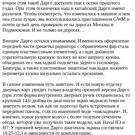
второе (там такой Дарго доступен еще с осени прошлого
года). При этом технически наш и китайский Дарго имеют
различия. Чтобы посмотреть, что изменилось в машине и чем
она стала лучше, мы воспользовались приглашением GWM и
почти целый день проверяли ее на дорогах Москвы и
Подмосковья. И не только на дорогах…
Внешне Дарго остался узнаваемым. Изменилось оформление
передней части (решетка радиатора с обрамлением фар стала
единым пластмассовым элементом), а сзади добавили
горизонтальную красную полосу во всю ширину кузова,
объединив ее с накладкой подсветки заднего госномера.
Бамперы, а также пластиковые защитные накладки нижнего
периметра кузова визуально остались прежними.
В салоне изменения чуть заметнее. И если новую отделку
дверных карт увидит только владелец прежней версии Дарго
(при этом форма внутренних дверных ручек сохранилась), то
крупный 14,6 дюйма по диагонали экран медиасистемы не
заметить нельзя, так как он перестал быть встроенным в
переднюю панель, став по нынешней моде «накладным». И,
конечно, новое рулевое колесо с более толстым сечением
обода, которое уже получили такие модели, как Haval H3 и
H7. У прежней версии Дарго диагональ экрана составляла
10,25-12,3 в зависимости от комплектации.