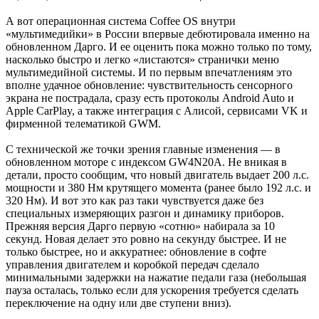
А вот операционная система Coffee OS внутри
«мультимедийки» в России впервые дебютировала именно на
обновленном Дарго. И ее оценить пока можно только по тому,
насколько быстро и легко «листаются» странички меню
мультимедийной системы. И по первым впечатлениям это
вполне удачное обновление: чувствительность сенсорного
экрана не пострадала, сразу есть протоколы Android Auto и
Apple CarPlay, а также интеграция с Алисой, сервисами VK и
фирменной телематикой GWM.
С технической же точки зрения главные изменения — в
обновленном моторе с индексом GW4N20A. Не вникая в
детали, просто сообщим, что новый двигатель выдает 200 л.с.
мощности и 380 Нм крутящего момента (ранее было 192 л.с. и
320 Нм). И вот это как раз таки чувствуется даже без
специальных измеряющих разгон и динамику приборов.
Прежняя версия Дарго первую «сотню» набирала за 10
секунд. Новая делает это ровно на секунду быстрее. И не
только быстрее, но и аккуратнее: обновление в софте
управления двигателем и коробкой передач сделало
минимальными задержки на нажатие педали газа (небольшая
пауза осталась, только если для ускорения требуется сделать
переключение на одну или две ступени вниз).