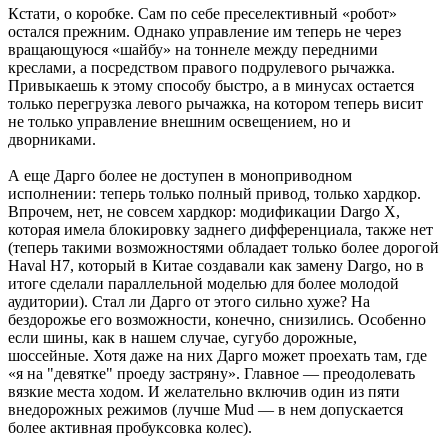
Кстати, о коробке. Сам по себе преселективный «робот»
остался прежним. Однако управление им теперь не через
вращающуюся «шайбу» на тоннеле между передними
креслами, а посредством правого подрулевого рычажка.
Привыкаешь к этому способу быстро, а в минусах остается
только перегрузка левого рычажка, на котором теперь висит
не только управление внешним освещением, но и
дворниками.
А еще Дарго более не доступен в моноприводном
исполнении: теперь только полный привод, только хардкор.
Впрочем, нет, не совсем хардкор: модификации Dargo X,
которая имела блокировку заднего дифференциала, также нет
(теперь такими возможностями обладает только более дорогой
Haval H7, который в Китае создавали как замену Dargo, но в
итоге сделали параллельной моделью для более молодой
аудитории). Стал ли Дарго от этого сильно хуже? На
бездорожье его возможности, конечно, снизились. Особенно
если шины, как в нашем случае, сугубо дорожные,
шоссейные. Хотя даже на них Дарго может проехать там, где
«я на "девятке" проеду застряну». Главное — преодолевать
вязкие места ходом. И желательно включив один из пяти
внедорожных режимов (лучше Mud — в нем допускается
более активная пробуксовка колес).