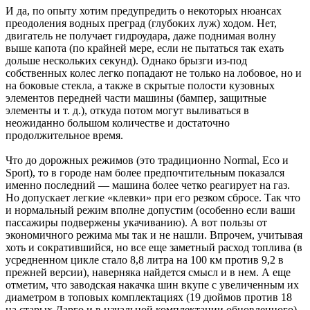
И да, по опыту хотим предупредить о некоторых нюансах
преодоления водных преград (глубоких луж) ходом. Нет,
двигатель не получает гидроудара, даже поднимая волну
выше капота (по крайней мере, если не пытаться так ехать
дольше нескольких секунд). Однако брызги из-под
собственных колес легко попадают не только на лобовое, но и
на боковые стекла, а также в скрытые полости кузовных
элементов передней части машины (бампер, защитные
элементы и т. д.), откуда потом могут выливаться в
неожиданно большом количестве и достаточно
продолжительное время.
Что до дорожных режимов (это традиционно Normal, Eco и
Sport), то в городе нам более предпочтительным показался
именно последний — машина более четко реагирует на газ.
Но допускает легкие «клевки» при его резком сбросе. Так что
и нормальный режим вполне допустим (особенно если ваши
пассажиры подвержены укачиванию). А вот пользы от
экономичного режима мы так и не нашли. Впрочем, учитывая
хоть и сократившийся, но все еще заметный расход топлива (в
усредненном цикле стало 8,8 литра на 100 км против 9,2 в
прежней версии), наверняка найдется смысл и в нем. А еще
отметим, что заводская накачка шин вкупе с увеличенным их
диаметром в топовых комплектациях (19 дюймов против 18
на старых Дарго и в начальной комплектации обновленного)